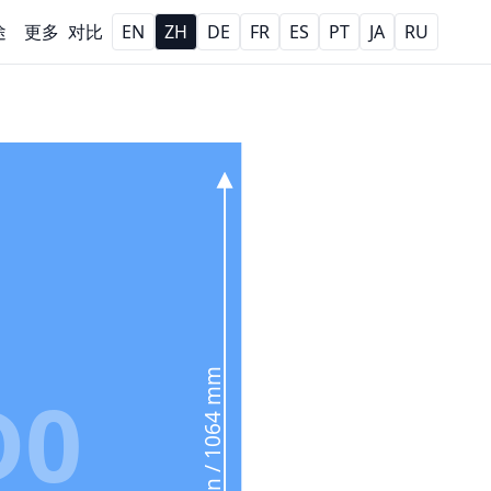
途
更多
对比
EN
ZH
DE
FR
ES
PT
JA
RU
41.9 in / 1064 mm
D0