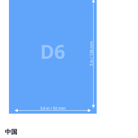
D6
5 in / 126 mm
3.6 in / 92 mm
中国