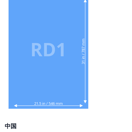
RD1
31 in / 787 mm
21.5 in / 546 mm
中国