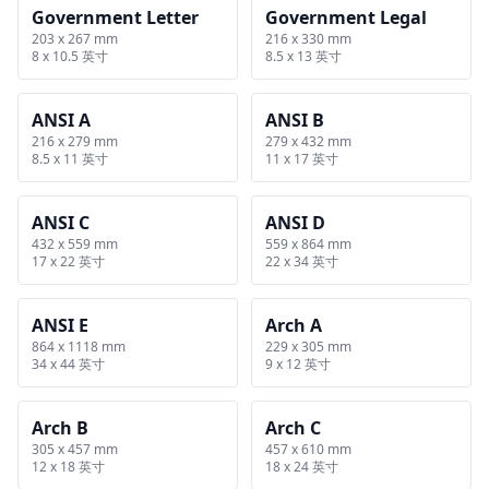
Government Letter
Government Legal
203 x 267 mm
216 x 330 mm
8 x 10.5 英寸
8.5 x 13 英寸
ANSI A
ANSI B
216 x 279 mm
279 x 432 mm
8.5 x 11 英寸
11 x 17 英寸
ANSI C
ANSI D
432 x 559 mm
559 x 864 mm
17 x 22 英寸
22 x 34 英寸
ANSI E
Arch A
864 x 1118 mm
229 x 305 mm
34 x 44 英寸
9 x 12 英寸
Arch B
Arch C
305 x 457 mm
457 x 610 mm
12 x 18 英寸
18 x 24 英寸