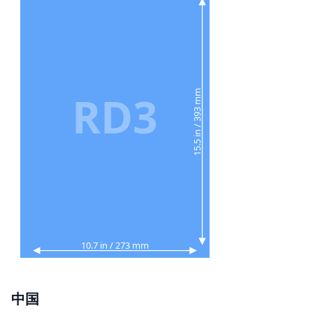
RD3
15.5 in / 393 mm
10.7 in / 273 mm
中国