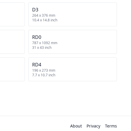
D3
264 x 376 mm
10.4 x 14.8 inch
RD0
787 x 1092 mm
31 x 43 inch
RD4
196 x 273 mm
7.7 x 10.7 inch
About
Privacy
Terms