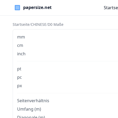
Startse
Paper Sizes
Startseite
/
CHINESE
/
D0 Maße
mm
cm
inch
pt
pc
px
Seitenverhältnis
Umfang (m)
Diagonale (m)