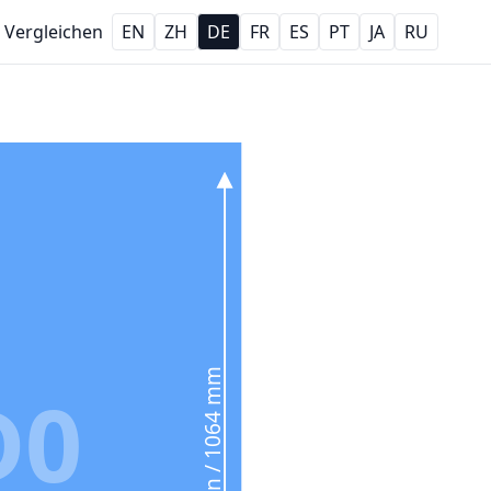
Vergleichen
EN
ZH
DE
FR
ES
PT
JA
RU
41.9 in / 1064 mm
D0