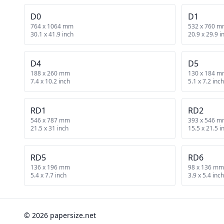
D0
D1
764 x 1064 mm
532 x 760 
30.1 x 41.9 inch
20.9 x 29.9 i
D4
D5
188 x 260 mm
130 x 184 
7.4 x 10.2 inch
5.1 x 7.2 inch
RD1
RD2
546 x 787 mm
393 x 546 
21.5 x 31 inch
15.5 x 21.5 i
RD5
RD6
136 x 196 mm
98 x 136 mm
5.4 x 7.7 inch
3.9 x 5.4 inch
© 2026 papersize.net