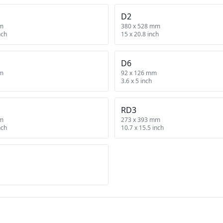
D2
mm
380 x 528 mm
nch
15 x 20.8 inch
D6
mm
92 x 126 mm
3.6 x 5 inch
RD3
mm
273 x 393 mm
nch
10.7 x 15.5 inch