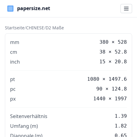
Paper Sizes
Startseite
/
CHINESE
/
D2 Maße
mm
380
×
528
cm
38
×
52.8
inch
15
×
20.8
pt
1080 × 1497.6
pc
90 × 124.8
px
1440 × 1997
Seitenverhältnis
1.39
Umfang (m)
1.82
Diagonale (m)
0.65