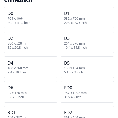
D0
D1
764 x 1064 mm
532 x 760 mm
30.1 x 41.9 inch
20.9 x 29.9 inch
D2
D3
380 x 528 mm
264 x 376 mm
15 x 20.8 inch
10.4 x 14.8 inch
D4
D5
188 x 260 mm
130 x 184 mm
7.4 x 10.2 inch
5.1 x 7.2 inch
D6
RD0
92 x 126 mm
787 x 1092 mm
3.6 x 5 inch
31 x 43 inch
RD1
RD2
546 x 787 mm
393 x 546 mm