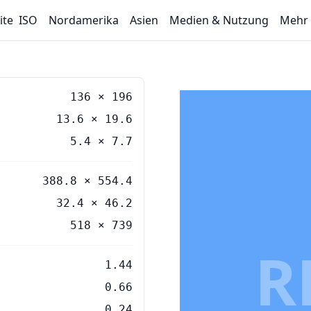
ite
ISO
Nordamerika
Asien
Medien & Nutzung
Mehr
136
×
196
13.6
×
19.6
5.4
×
7.7
388.8 × 554.4
32.4 × 46.2
518 × 739
R
1.44
0.66
0.24