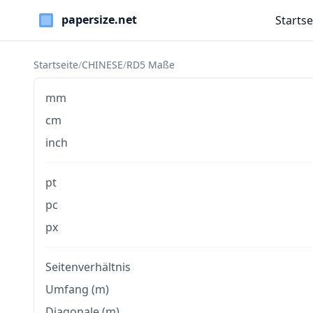
Startse
Paper Sizes
Startseite
/
CHINESE
/
RD5 Maße
mm
cm
inch
pt
pc
px
Seitenverhältnis
Umfang (m)
Diagonale (m)