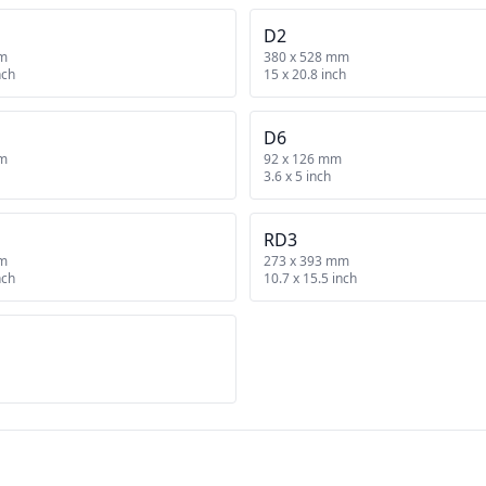
D2
mm
380 x 528 mm
nch
15 x 20.8 inch
D6
mm
92 x 126 mm
3.6 x 5 inch
RD3
mm
273 x 393 mm
nch
10.7 x 15.5 inch