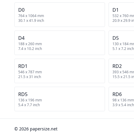
D0
D1
764 x 1064 mm
532 x 760 
30.1 x 41.9 inch
20.9 x 29.9 i
D4
D5
188 x 260 mm
130 x 184 
7.4 x 10.2 inch
5.1 x 7.2 inch
RD1
RD2
546 x 787 mm
393 x 546 
21.5 x 31 inch
15.5 x 21.5 i
RD5
RD6
136 x 196 mm
98 x 136 mm
5.4 x 7.7 inch
3.9 x 5.4 inch
© 2026 papersize.net