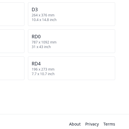
D3
264 x 376 mm
10.4 x 14.8 inch
RD0
787 x 1092 mm
31 x 43 inch
RD4
196 x 273 mm
7.7 x 10.7 inch
About
Privacy
Terms