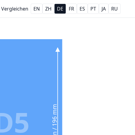
Vergleichen
EN
ZH
DE
FR
ES
PT
JA
RU
D5
7.7 in / 196 mm