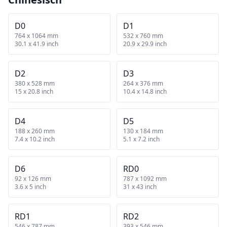
D0
D1
764 x 1064 mm
532 x 760 mm
30.1 x 41.9 inch
20.9 x 29.9 inch
D2
D3
380 x 528 mm
264 x 376 mm
15 x 20.8 inch
10.4 x 14.8 inch
D4
D5
188 x 260 mm
130 x 184 mm
7.4 x 10.2 inch
5.1 x 7.2 inch
D6
RD0
92 x 126 mm
787 x 1092 mm
3.6 x 5 inch
31 x 43 inch
RD1
RD2
546 x 787 mm
393 x 546 mm