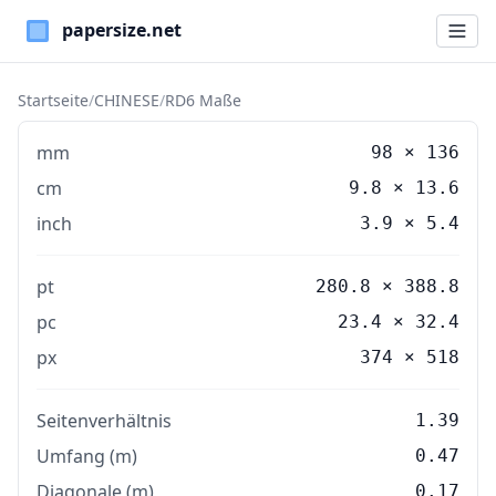
Paper Sizes
Startseite
/
CHINESE
/
RD6 Maße
mm
98
×
136
cm
9.8
×
13.6
inch
3.9
×
5.4
pt
280.8 × 388.8
pc
23.4 × 32.4
px
374 × 518
Seitenverhältnis
1.39
Umfang (m)
0.47
Diagonale (m)
0.17