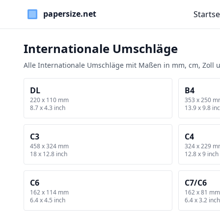
Startse
Paper Sizes
Internationale Umschläge
Alle Internationale Umschläge mit Maßen in mm, cm, Zol
DL
B4
220 x 110 mm
353 x 250 
8.7 x 4.3 inch
13.9 x 9.8 in
C3
C4
458 x 324 mm
324 x 229 
18 x 12.8 inch
12.8 x 9 inch
C6
C7/C6
162 x 114 mm
162 x 81 mm
6.4 x 4.5 inch
6.4 x 3.2 inch