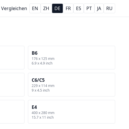
Vergleichen
EN
ZH
DE
FR
ES
PT
JA
RU
B6
176 x 125 mm
6.9 x 4.9 inch
C6/C5
229 x 114 mm
9 x 4.5 inch
E4
400 x 280 mm
15.7 x 11 inch