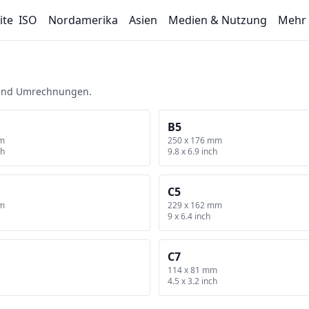
ite
ISO
Nordamerika
Asien
Medien & Nutzung
Mehr
l und Umrechnungen.
B5
mm
250 x 176 mm
ch
9.8 x 6.9 inch
C5
mm
229 x 162 mm
9 x 6.4 inch
C7
114 x 81 mm
4.5 x 3.2 inch