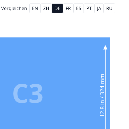
Vergleichen
EN
ZH
DE
FR
ES
PT
JA
RU
12.8 in / 324 mm
C3