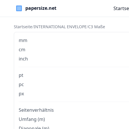
Startse
Paper Sizes
Startseite
/
INTERNATIONAL ENVELOPE
/
C3 Maße
mm
cm
inch
pt
pc
px
Seitenverhältnis
Umfang (m)
Diagonale (m)