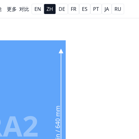
途
更多
对比
EN
ZH
DE
FR
ES
PT
JA
RU
25.2 in / 640 mm
RA2