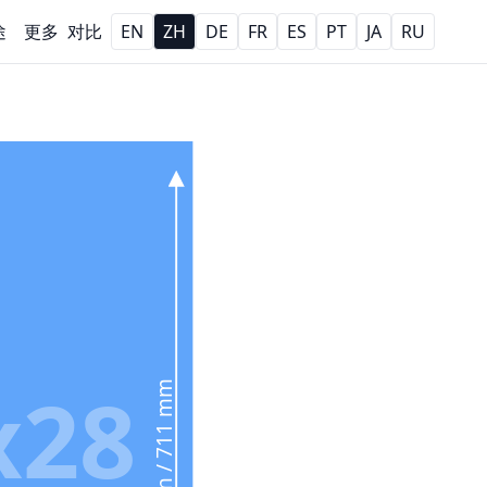
途
更多
对比
EN
ZH
DE
FR
ES
PT
JA
RU
x28
28 in / 711 mm