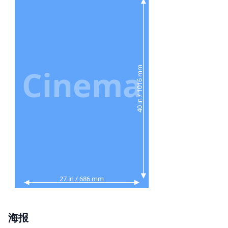
Cinema
40 in / 1016 mm
27 in / 686 mm
海报