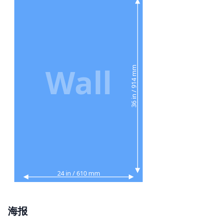
Wall
36 in / 914 mm
24 in / 610 mm
海报