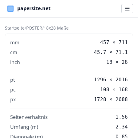
Paper Sizes
Startseite
/
POSTER
/
18x28 Maße
mm
457
×
711
cm
45.7
×
71.1
inch
18
×
28
pt
1296 × 2016
pc
108 × 168
px
1728 × 2688
Seitenverhältnis
1.56
Umfang (m)
2.34
Diagonale (m)
0.85