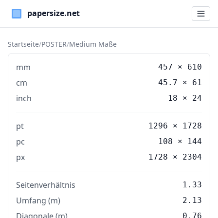
Paper Sizes
Startseite
/
POSTER
/
Medium Maße
mm
457
×
610
cm
45.7
×
61
inch
18
×
24
pt
1296 × 1728
pc
108 × 144
px
1728 × 2304
Seitenverhältnis
1.33
Umfang (m)
2.13
Diagonale (m)
0.76