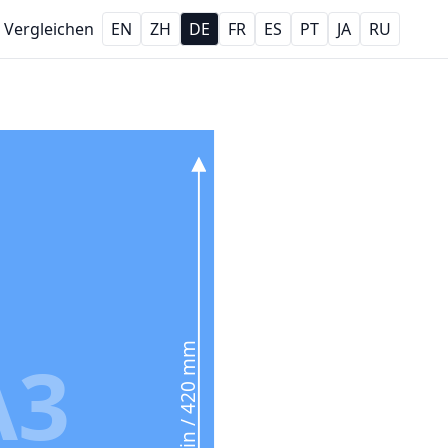
Vergleichen
EN
ZH
DE
FR
ES
PT
JA
RU
16.5 in / 420 mm
A3