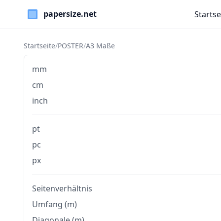
Startse
Paper Sizes
Startseite
/
POSTER
/
A3 Maße
mm
cm
inch
pt
pc
px
Seitenverhältnis
Umfang (m)
Diagonale (m)