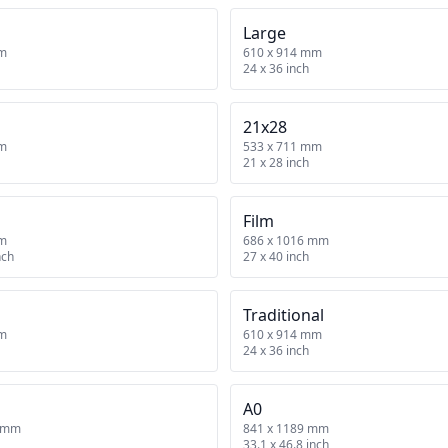
Large
mm
610 x 914 mm
24 x 36 inch
21x28
mm
533 x 711 mm
21 x 28 inch
Film
mm
686 x 1016 mm
nch
27 x 40 inch
Traditional
mm
610 x 914 mm
24 x 36 inch
A0
4 mm
841 x 1189 mm
33.1 x 46.8 inch