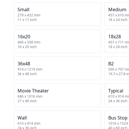
Small
Medium
279 x 432 mm
457 x 610 
11 x 17 inch
18 x 24 inch
16x20
18x28
406 x 508 mm
457 x 711 
16 x 20 inch
18 x 28 inch
36x48
B2
914 x 1219 mm
500 x 707 
36 x 48 inch
19.7 x 27.8 i
Movie Theater
Typical
686 x 1016 mm
610 x 914 
27 x 40 inch
24 x 36 inch
Wall
Bus Stop
610 x 914 mm
1016 x 152
24 x 36 inch
40 x 60 inch