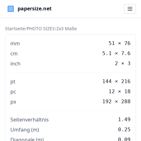
Paper Sizes
Startseite
/
PHOTO SIZES
/
2x3 Maße
mm
51
×
76
cm
5.1
×
7.6
inch
2
×
3
pt
144 × 216
pc
12 × 18
px
192 × 288
Seitenverhältnis
1.49
Umfang (m)
0.25
Diagonale (m)
0.09