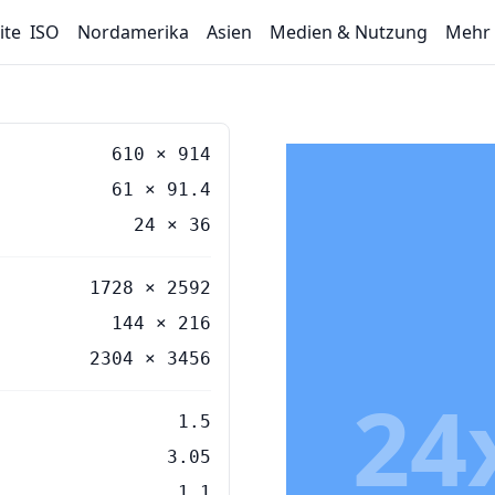
ite
ISO
Nordamerika
Asien
Medien & Nutzung
Mehr
610
×
914
61
×
91.4
24
×
36
1728 × 2592
144 × 216
2304 × 3456
24
1.5
3.05
1.1