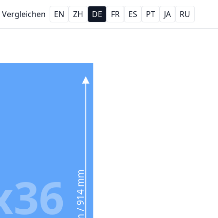
Vergleichen
EN
ZH
DE
FR
ES
PT
JA
RU
x36
36 in / 914 mm