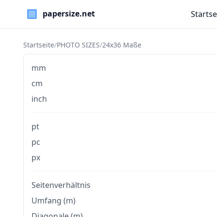
Startse
Paper Sizes
Startseite
/
PHOTO SIZES
/
24x36 Maße
mm
cm
inch
pt
pc
px
Seitenverhältnis
Umfang (m)
Diagonale (m)