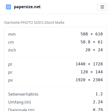
Paper Sizes
Startseite
/
PHOTO SIZES
/
20x24 Maße
mm
508
×
610
cm
50.8
×
61
inch
20
×
24
pt
1440 × 1728
pc
120 × 144
px
1920 × 2304
Seitenverhältnis
1.2
Umfang (m)
2.24
Diagonale (m)
0.79