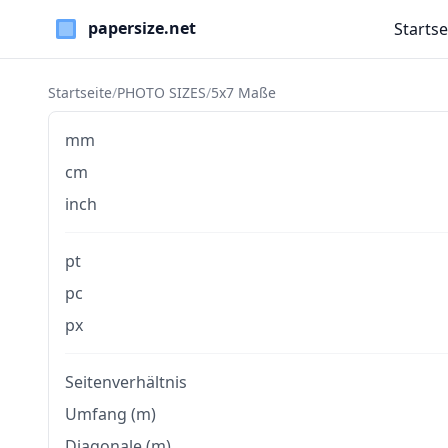
Startse
Paper Sizes
Startseite
/
PHOTO SIZES
/
5x7 Maße
mm
cm
inch
pt
pc
px
Seitenverhältnis
Umfang (m)
Diagonale (m)