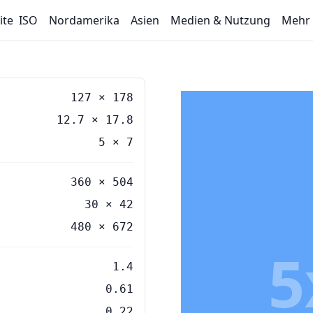
ite
ISO
Nordamerika
Asien
Medien & Nutzung
Mehr
127
×
178
12.7
×
17.8
5
×
7
360 × 504
30 × 42
480 × 672
5
1.4
0.61
0.22