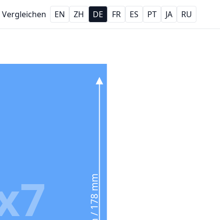
Vergleichen
EN
ZH
DE
FR
ES
PT
JA
RU
x7
7 in / 178 mm