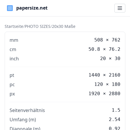
Paper Sizes
Startseite
/
PHOTO SIZES
/
20x30 Maße
mm
508
×
762
cm
50.8
×
76.2
inch
20
×
30
pt
1440 × 2160
pc
120 × 180
px
1920 × 2880
Seitenverhältnis
1.5
Umfang (m)
2.54
Diagonale (m)
0.92