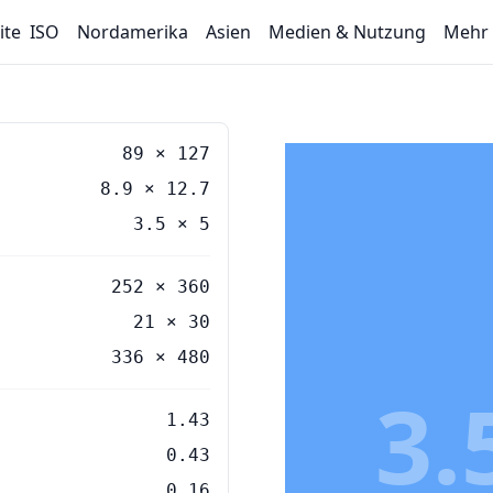
ite
ISO
Nordamerika
Asien
Medien & Nutzung
Mehr
89
×
127
8.9
×
12.7
3.5
×
5
252 × 360
21 × 30
336 × 480
3.
1.43
0.43
0.16