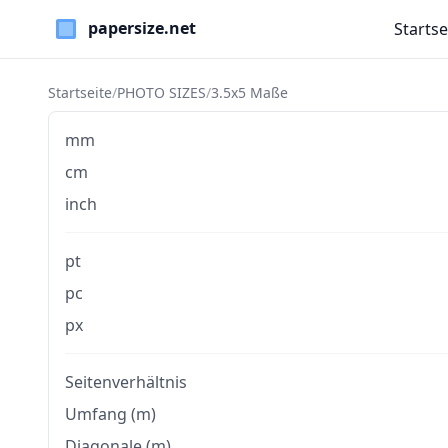
Startse
Paper Sizes
Startseite
/
PHOTO SIZES
/
3.5x5 Maße
mm
cm
inch
pt
pc
px
Seitenverhältnis
Umfang (m)
Diagonale (m)