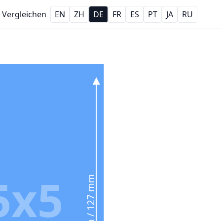
Vergleichen
EN
ZH
DE
FR
ES
PT
JA
RU
5x5
5 in / 127 mm