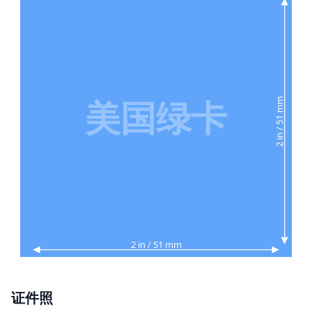
美国绿卡
2 in / 51 mm
2 in / 51 mm
证件照