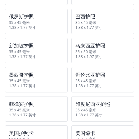
俄罗斯护照
巴西护照
35 x 45 毫米
35 x 45 毫米
1.38 x 1.77 英寸
1.38 x 1.77 英寸
新加坡护照
马来西亚护照
35 x 45 毫米
35 x 50 毫米
1.38 x 1.77 英寸
1.38 x 1.97 英寸
墨西哥护照
哥伦比亚护照
35 x 45 毫米
35 x 45 毫米
1.38 x 1.77 英寸
1.38 x 1.77 英寸
菲律宾护照
印度尼西亚护照
35 x 45 毫米
35 x 45 毫米
1.38 x 1.77 英寸
1.38 x 1.77 英寸
美国护照卡
美国绿卡