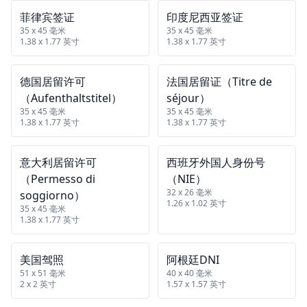
菲律宾签证
印度尼西亚签证
35 x 45 毫米
35 x 45 毫米
1.38 x 1.77 英寸
1.38 x 1.77 英寸
德国居留许可
法国居留证（Titre de
（Aufenthaltstitel）
séjour）
35 x 45 毫米
35 x 45 毫米
1.38 x 1.77 英寸
1.38 x 1.77 英寸
意大利居留许可
西班牙外国人身份号
（Permesso di
（NIE）
32 x 26 毫米
soggiorno）
1.26 x 1.02 英寸
35 x 45 毫米
1.38 x 1.77 英寸
美国驾照
阿根廷DNI
51 x 51 毫米
40 x 40 毫米
2 x 2 英寸
1.57 x 1.57 英寸