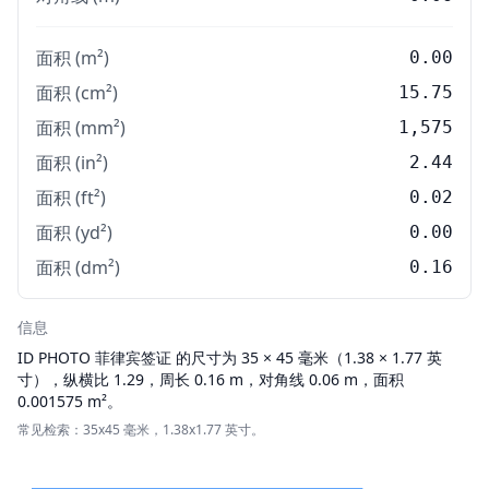
面积 (m²)
0.00
面积 (cm²)
15.75
面积 (mm²)
1,575
面积 (in²)
2.44
面积 (ft²)
0.02
面积 (yd²)
0.00
面积 (dm²)
0.16
信息
ID PHOTO
菲律宾签证 的尺寸为 35 × 45 毫米（1.38 × 1.77 英
寸），纵横比 1.29，周长 0.16 m，对角线 0.06 m，面积
0.001575 m²。
常见检索：35x45 毫米，1.38x1.77 英寸。