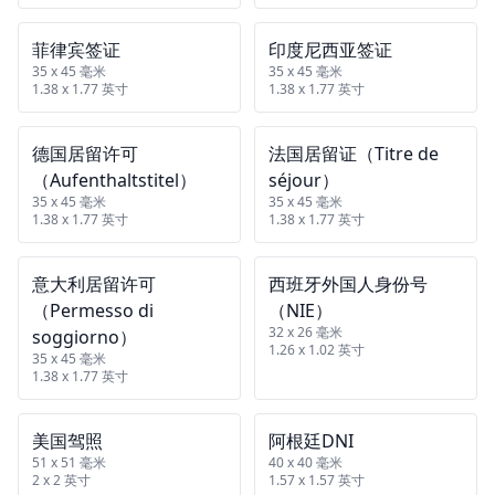
菲律宾签证
印度尼西亚签证
35 x 45 毫米
35 x 45 毫米
1.38 x 1.77 英寸
1.38 x 1.77 英寸
德国居留许可
法国居留证（Titre de
（Aufenthaltstitel）
séjour）
35 x 45 毫米
35 x 45 毫米
1.38 x 1.77 英寸
1.38 x 1.77 英寸
意大利居留许可
西班牙外国人身份号
（Permesso di
（NIE）
32 x 26 毫米
soggiorno）
1.26 x 1.02 英寸
35 x 45 毫米
1.38 x 1.77 英寸
美国驾照
阿根廷DNI
51 x 51 毫米
40 x 40 毫米
2 x 2 英寸
1.57 x 1.57 英寸