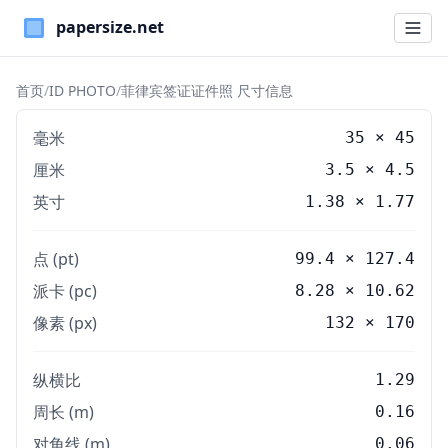
Paper Sizes
首页
/
ID PHOTO
/
菲律宾签证证件照 尺寸信息
毫米
35
×
45
厘米
3.5
×
4.5
英寸
1.38
×
1.77
点 (pt)
99.4 × 127.4
派卡 (pc)
8.28 × 10.62
像素 (px)
132 × 170
纵横比
1.29
周长 (m)
0.16
对角线 (m)
0.06