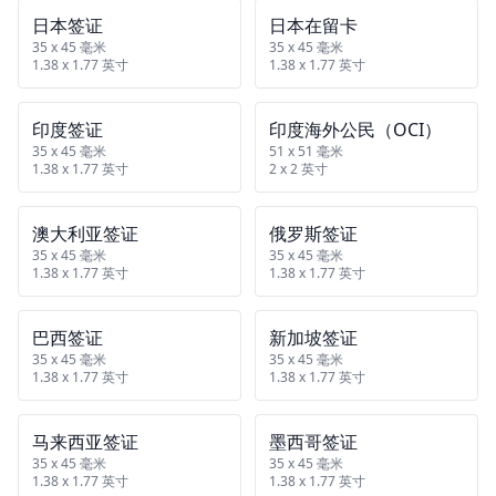
日本签证
日本在留卡
35 x 45 毫米
35 x 45 毫米
1.38 x 1.77 英寸
1.38 x 1.77 英寸
印度签证
印度海外公民（OCI）
35 x 45 毫米
51 x 51 毫米
1.38 x 1.77 英寸
2 x 2 英寸
澳大利亚签证
俄罗斯签证
35 x 45 毫米
35 x 45 毫米
1.38 x 1.77 英寸
1.38 x 1.77 英寸
巴西签证
新加坡签证
35 x 45 毫米
35 x 45 毫米
1.38 x 1.77 英寸
1.38 x 1.77 英寸
马来西亚签证
墨西哥签证
35 x 45 毫米
35 x 45 毫米
1.38 x 1.77 英寸
1.38 x 1.77 英寸