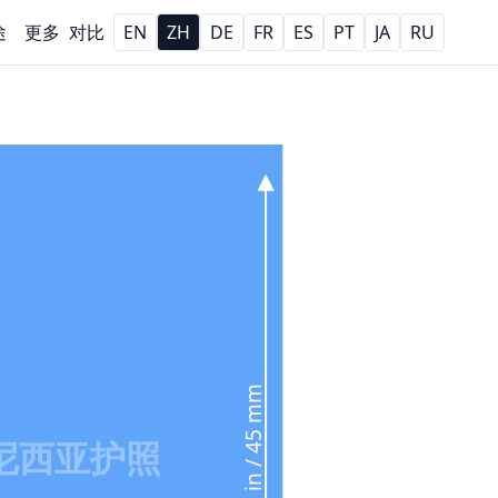
途
更多
对比
EN
ZH
DE
FR
ES
PT
JA
RU
1.77 in / 45 mm
尼西亚护照