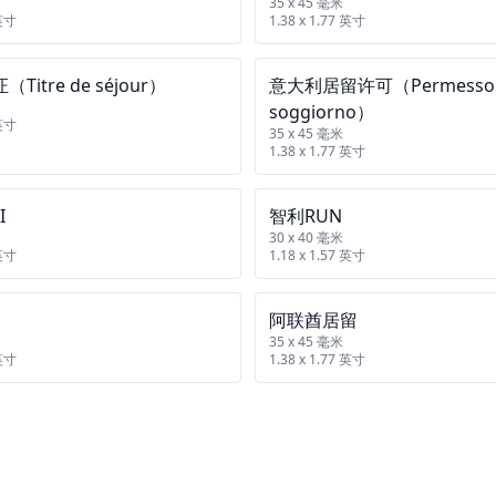
35 x 45 毫米
 英寸
1.38 x 1.77 英寸
itre de séjour）
意大利居留许可（Permesso 
soggiorno）
 英寸
35 x 45 毫米
1.38 x 1.77 英寸
I
智利RUN
30 x 40 毫米
 英寸
1.18 x 1.57 英寸
阿联酋居留
35 x 45 毫米
 英寸
1.38 x 1.77 英寸