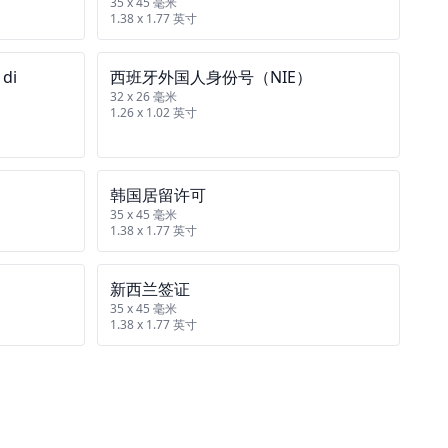
35 x 45 毫米
1.38 x 1.77 英寸
di
西班牙外国人身份号（NIE）
32 x 26 毫米
1.26 x 1.02 英寸
韩国居留许可
35 x 45 毫米
1.38 x 1.77 英寸
新西兰签证
35 x 45 毫米
1.38 x 1.77 英寸