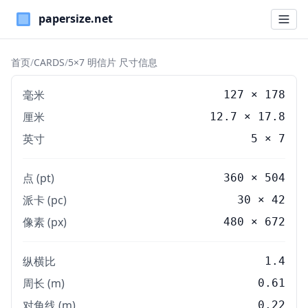
Paper Sizes
首页
/
CARDS
/
5×7 明信片 尺寸信息
毫米
127
×
178
厘米
12.7
×
17.8
英寸
5
×
7
点 (pt)
360 × 504
派卡 (pc)
30 × 42
像素 (px)
480 × 672
纵横比
1.4
周长 (m)
0.61
对角线 (m)
0.22