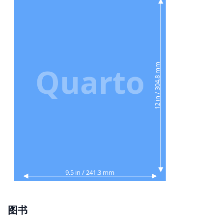
Quarto
12 in / 304.8 mm
9.5 in / 241.3 mm
图书