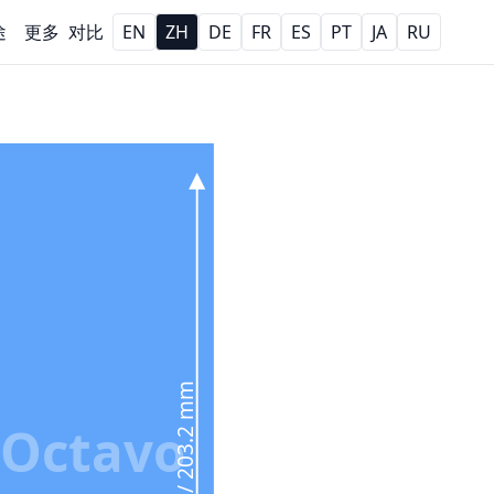
途
更多
对比
EN
ZH
DE
FR
ES
PT
JA
RU
8 in / 203.2 mm
 Octavo