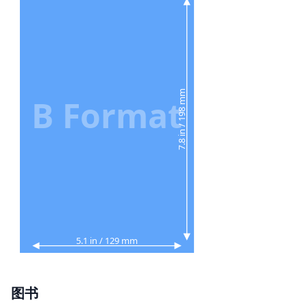
7.8 in / 198 mm
B Format
5.1 in / 129 mm
图书