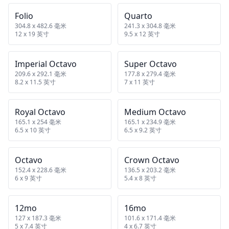
Folio
Quarto
304.8 x 482.6 毫米
241.3 x 304.8 毫米
12 x 19 英寸
9.5 x 12 英寸
Imperial Octavo
Super Octavo
209.6 x 292.1 毫米
177.8 x 279.4 毫米
8.2 x 11.5 英寸
7 x 11 英寸
Royal Octavo
Medium Octavo
165.1 x 254 毫米
165.1 x 234.9 毫米
6.5 x 10 英寸
6.5 x 9.2 英寸
Octavo
Crown Octavo
152.4 x 228.6 毫米
136.5 x 203.2 毫米
6 x 9 英寸
5.4 x 8 英寸
12mo
16mo
127 x 187.3 毫米
101.6 x 171.4 毫米
5 x 7.4 英寸
4 x 6.7 英寸