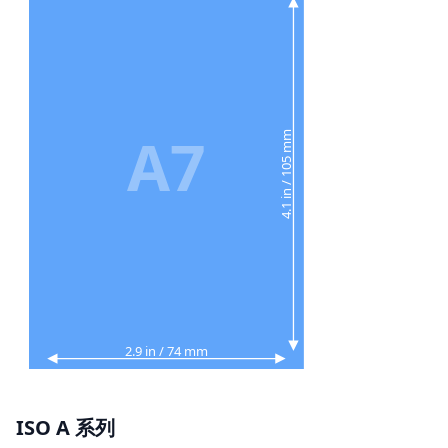
A7
4.1 in / 105 mm
2.9 in / 74 mm
ISO A 系列