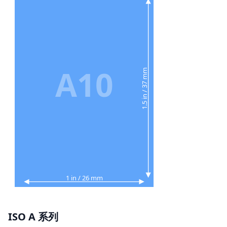
A10
1.5 in / 37 mm
1 in / 26 mm
ISO A 系列