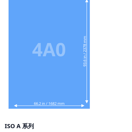
93.6 in / 2378 mm
4A0
66.2 in / 1682 mm
ISO A 系列