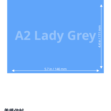
4.4 in / 111 mm
A2 Lady Grey
5.7 in / 146 mm
美规信封