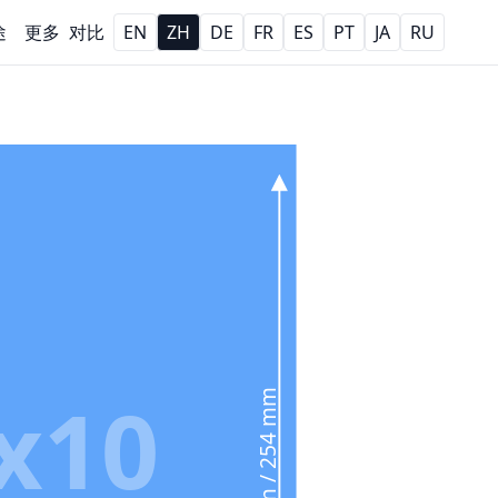
途
更多
对比
EN
ZH
DE
FR
ES
PT
JA
RU
x10
10 in / 254 mm