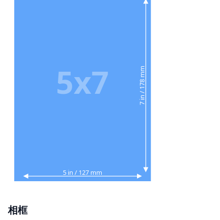
5x7
7 in / 178 mm
5 in / 127 mm
相框