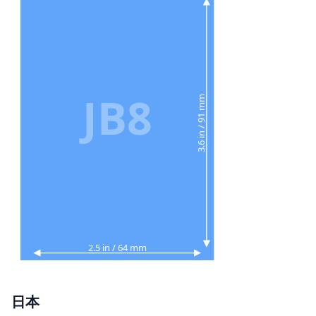
JB8
3.6 in / 91 mm
2.5 in / 64 mm
日本