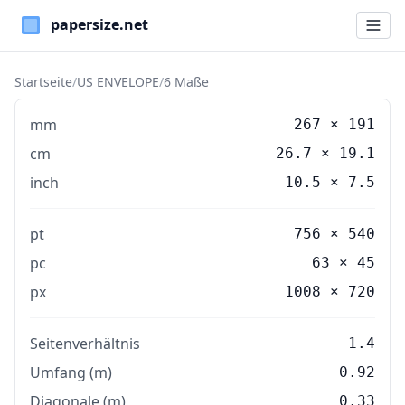
Paper Sizes
Startseite
/
US ENVELOPE
/
6 Maße
mm
267
×
191
cm
26.7
×
19.1
inch
10.5
×
7.5
pt
756 × 540
pc
63 × 45
px
1008 × 720
Seitenverhältnis
1.4
Umfang (m)
0.92
Diagonale (m)
0.33