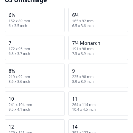
6¼
6¾
152 x 89 mm
165 x 92 mm
6 x 3.5 inch
6.5 x 3.6 inch
7
7¾ Monarch
172 x 95 mm
191 x 98 mm
6.8 x 3.7 inch
7.5 x 3.9 inch
8⅝
9
219 x 92 mm
225 x 98 mm
8.6 x 3.6 inch
8.9 x 3.9 inch
10
11
241 x 104 mm
264 x 114 mm
9.5 x 4.1 inch
10.4 x 4.5 inch
12
14
279 x 121 mm
292 x 127 mm