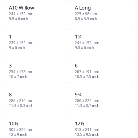
A10 Willow
A Long
241 x 152 mm
225 x 98 mm
9.5 x 6 inch
8.9 x 3.9 inch
1
1¾
229 x 152 mm
241 x 152 mm
9 x 6 inch
9.5 x 6 inch
3
6
254 x 178 mm
267 x 191 mm
10 x 7 inch
10.5 x 7.5 inch
8
9¾
286 x 210 mm
286 x 222 mm
11.3 x 8.3 inch
11.3 x 8.7 inch
10½
12½
305 x 229 mm
318 x 241 mm
12 x 9 inch
12.5 x 9.5 inch