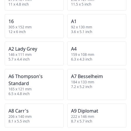
11 x 4.8 inch
11.5 x 5 inch
16
A1
305 x 152 mm
92 x 130 mm
12 x 6 inch
3.6 x 5.1 inch
A2 Lady Grey
A4
146 x 111 mm
159 x 108 mm
5.7 x 4.4 inch
6.3 x 4.3 inch
A6 Thompson's
A7 Besselheim
184 x 133 mm
Standard
7.2 x 5.2 inch
165 x 121 mm
6.5 x 4.8 inch
A8 Carr's
A9 Diplomat
206 x 140 mm
222 x 146 mm
8.1 x 5.5 inch
8.7 x 5.7 inch