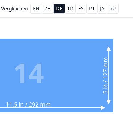
Vergleichen
EN
ZH
DE
FR
ES
PT
JA
RU
14
5 in / 127 mm
11.5 in / 292 mm