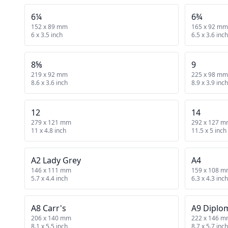
6¼
6¾
152 x 89 mm
165 x 92 mm
6 x 3.5 inch
6.5 x 3.6 inch
8⅝
9
219 x 92 mm
225 x 98 mm
8.6 x 3.6 inch
8.9 x 3.9 inch
12
14
279 x 121 mm
292 x 127 
11 x 4.8 inch
11.5 x 5 inch
A2 Lady Grey
A4
146 x 111 mm
159 x 108 
5.7 x 4.4 inch
6.3 x 4.3 inch
A8 Carr's
A9 Diplo
206 x 140 mm
222 x 146 
8.1 x 5.5 inch
8.7 x 5.7 inch