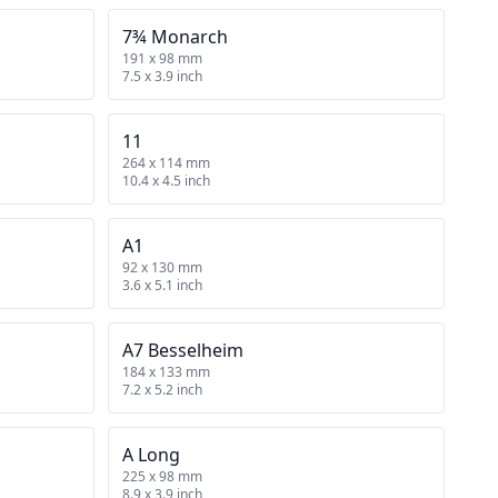
7¾ Monarch
191 x 98 mm
7.5 x 3.9 inch
11
264 x 114 mm
10.4 x 4.5 inch
A1
92 x 130 mm
3.6 x 5.1 inch
A7 Besselheim
184 x 133 mm
7.2 x 5.2 inch
A Long
225 x 98 mm
8.9 x 3.9 inch