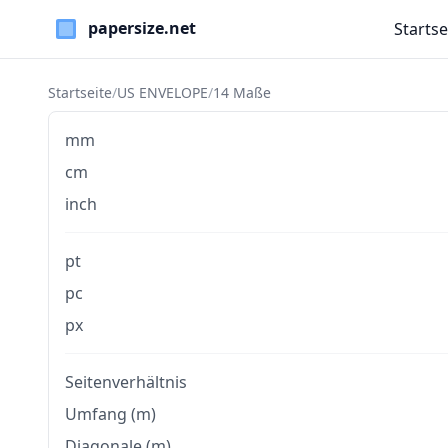
Startse
Paper Sizes
Startseite
/
US ENVELOPE
/
14 Maße
mm
cm
inch
pt
pc
px
Seitenverhältnis
Umfang (m)
Diagonale (m)