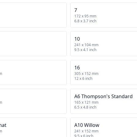
7
172 x 95 mm
6.8 x 3.7 inch
10
241 x 104 mm
9.5 x 4.1 inch
16
mm
305 x 152 mm
12 x 6 inch
A6 Thompson's Standard
mm
165 x 121 mm
6.5 x 4.8 inch
mat
A10 Willow
mm
241 x 152 mm
9.5 x 6 inch