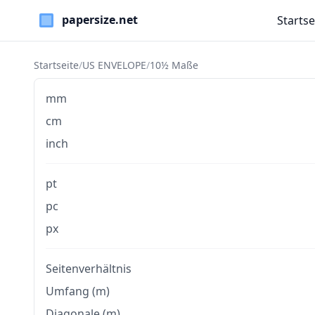
Startse
Paper Sizes
Startseite
/
US ENVELOPE
/
10½ Maße
mm
cm
inch
pt
pc
px
Seitenverhältnis
Umfang (m)
Diagonale (m)