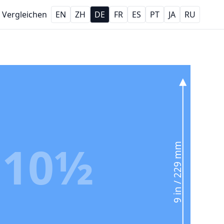
Vergleichen
EN
ZH
DE
FR
ES
PT
JA
RU
10½
9 in / 229 mm