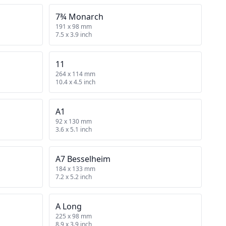
7¾ Monarch
191 x 98 mm
7.5 x 3.9 inch
11
264 x 114 mm
10.4 x 4.5 inch
A1
92 x 130 mm
3.6 x 5.1 inch
A7 Besselheim
184 x 133 mm
7.2 x 5.2 inch
A Long
225 x 98 mm
8.9 x 3.9 inch