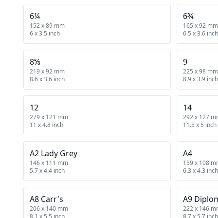
6¼
6¾
152 x 89 mm
165 x 92 mm
6 x 3.5 inch
6.5 x 3.6 inch
8⅝
9
219 x 92 mm
225 x 98 mm
8.6 x 3.6 inch
8.9 x 3.9 inch
12
14
279 x 121 mm
292 x 127 
11 x 4.8 inch
11.5 x 5 inch
A2 Lady Grey
A4
146 x 111 mm
159 x 108 
5.7 x 4.4 inch
6.3 x 4.3 inch
A8 Carr's
A9 Diplo
206 x 140 mm
222 x 146 
8.1 x 5.5 inch
8.7 x 5.7 inch