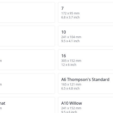
7
172 x 95 mm
6.8 x 3.7 inch
10
241 x 104 mm
9.5 x 4.1 inch
16
mm
305 x 152 mm
12 x 6 inch
A6 Thompson's Standard
mm
165 x 121 mm
6.5 x 4.8 inch
mat
A10 Willow
mm
241 x 152 mm
9.5 x 6 inch