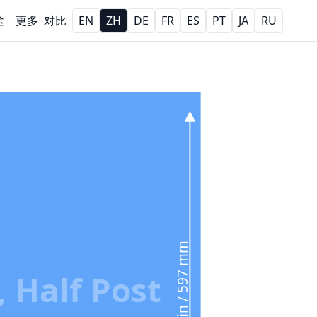
途
更多
对比
EN
ZH
DE
FR
ES
PT
JA
RU
23.5 in / 597 mm
, Half Post