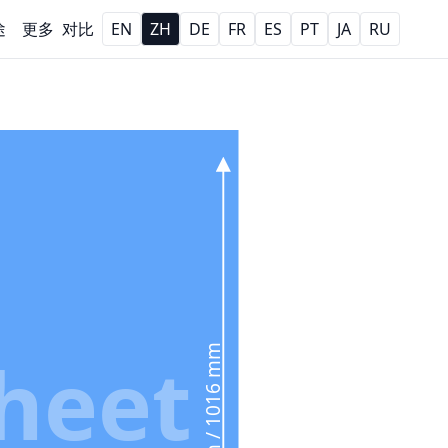
途
更多
对比
EN
ZH
DE
FR
ES
PT
JA
RU
40 in / 1016 mm
Sheet