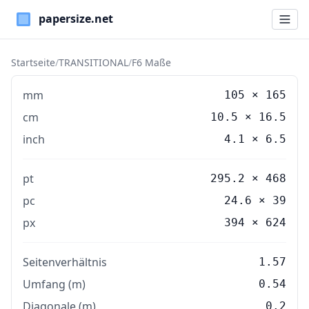
Paper Sizes
Startseite
/
TRANSITIONAL
/
F6 Maße
mm
105
×
165
cm
10.5
×
16.5
inch
4.1
×
6.5
pt
295.2 × 468
pc
24.6 × 39
px
394 × 624
Seitenverhältnis
1.57
Umfang (m)
0.54
Diagonale (m)
0.2