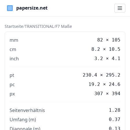
Paper Sizes
Startseite
/
TRANSITIONAL
/
F7 Maße
mm
82
×
105
cm
8.2
×
10.5
inch
3.2
×
4.1
pt
230.4 × 295.2
pc
19.2 × 24.6
px
307 × 394
Seitenverhältnis
1.28
Umfang (m)
0.37
Diagonale (m)
0.13