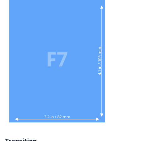
F7
4.1 in / 105 mm
3.2 in / 82 mm
Transition