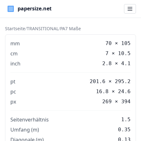
Paper Sizes
Startseite
/
TRANSITIONAL
/
PA7 Maße
mm
70
×
105
cm
7
×
10.5
inch
2.8
×
4.1
pt
201.6 × 295.2
pc
16.8 × 24.6
px
269 × 394
Seitenverhältnis
1.5
Umfang (m)
0.35
Diagonale (m)
0.13