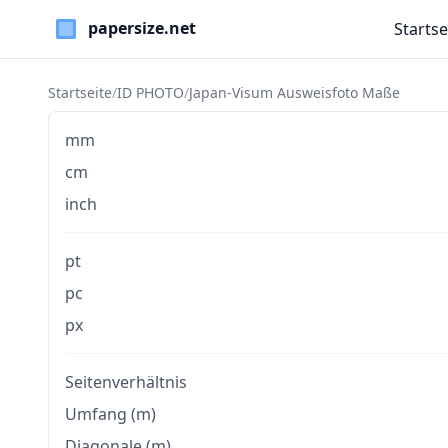
Startse
Paper Sizes
Startseite
/
ID PHOTO
/
Japan‑Visum Ausweisfoto Maße
mm
cm
inch
pt
pc
px
Seitenverhältnis
Umfang (m)
Diagonale (m)