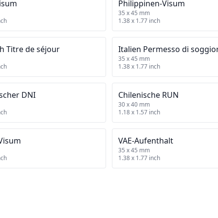
isum
Philippinen‑Visum
35 x 45 mm
nch
1.38 x 1.77 inch
h Titre de séjour
Italien Permesso di soggio
35 x 45 mm
nch
1.38 x 1.77 inch
ischer DNI
Chilenische RUN
30 x 40 mm
nch
1.18 x 1.57 inch
Visum
VAE‑Aufenthalt
35 x 45 mm
nch
1.38 x 1.77 inch