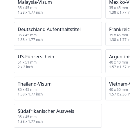
Malaysia‑Visum
Mexiko‑V
35 x 45 mm
35 x 45 mm
1.38 x 1.77 inch
1.38 x 1.77 i
Deutschland Aufenthaltstitel
Frankreic
35 x 45 mm
35 x 45 mm
1.38 x 1.77 inch
1.38 x 1.77 i
US‑Führerschein
Argentin
51 x 51 mm
40 x 40 mm
2 x 2 inch
1.57 x 1.57 i
Thailand‑Visum
Vietnam‑
35 x 45 mm
40 x 60 mm
1.38 x 1.77 inch
1.57 x 2.36 i
Südafrikanischer Ausweis
35 x 45 mm
1.38 x 1.77 inch