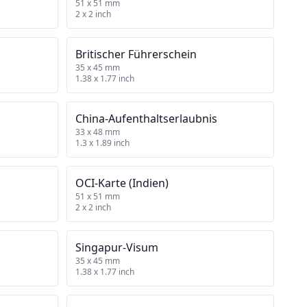
51 x 51 mm
2 x 2 inch
Britischer Führerschein
35 x 45 mm
1.38 x 1.77 inch
China‑Aufenthaltserlaubnis
33 x 48 mm
1.3 x 1.89 inch
OCI‑Karte (Indien)
51 x 51 mm
2 x 2 inch
Singapur‑Visum
35 x 45 mm
1.38 x 1.77 inch