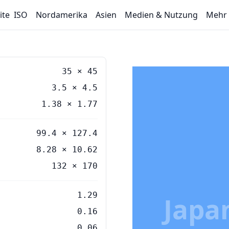
ite
ISO
Nordamerika
Asien
Medien & Nutzung
Mehr
35
×
45
3.5
×
4.5
1.38
×
1.77
99.4 × 127.4
8.28 × 10.62
132 × 170
1.29
Japa
0.16
0.06