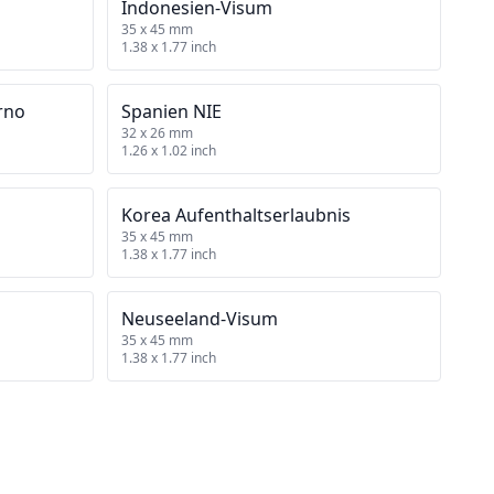
Indonesien‑Visum
35 x 45 mm
1.38 x 1.77 inch
rno
Spanien NIE
32 x 26 mm
1.26 x 1.02 inch
Korea Aufenthaltserlaubnis
35 x 45 mm
1.38 x 1.77 inch
Neuseeland‑Visum
35 x 45 mm
1.38 x 1.77 inch