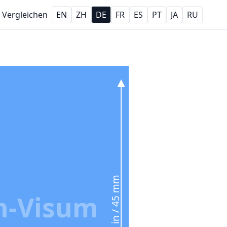
Vergleichen
EN
ZH
DE
FR
ES
PT
JA
RU
1.77 in / 45 mm
n‑Visum