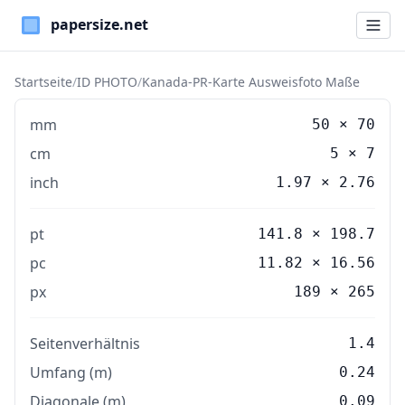
Paper Sizes
Startseite
/
ID PHOTO
/
Kanada‑PR‑Karte Ausweisfoto Maße
mm
50
×
70
cm
5
×
7
inch
1.97
×
2.76
pt
141.8 × 198.7
pc
11.82 × 16.56
px
189 × 265
Seitenverhältnis
1.4
Umfang (m)
0.24
Diagonale (m)
0.09