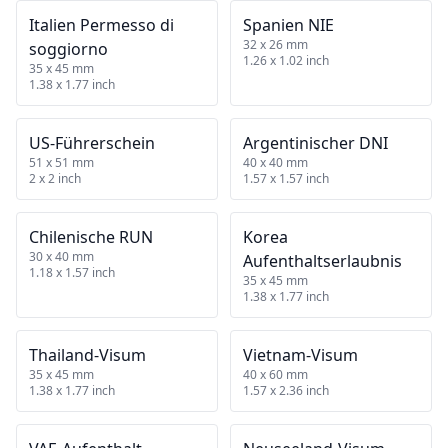
Italien Permesso di
Spanien NIE
32 x 26 mm
soggiorno
1.26 x 1.02 inch
35 x 45 mm
1.38 x 1.77 inch
US‑Führerschein
Argentinischer DNI
51 x 51 mm
40 x 40 mm
2 x 2 inch
1.57 x 1.57 inch
Chilenische RUN
Korea
30 x 40 mm
Aufenthaltserlaubnis
1.18 x 1.57 inch
35 x 45 mm
1.38 x 1.77 inch
Thailand‑Visum
Vietnam‑Visum
35 x 45 mm
40 x 60 mm
1.38 x 1.77 inch
1.57 x 2.36 inch