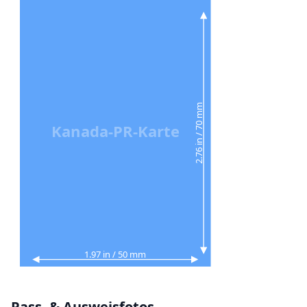
2.76 in / 70 mm
Kanada‑PR‑Karte
1.97 in / 50 mm
Pass- & Ausweisfotos