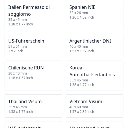
Italien Permesso di
Spanien NIE
32 x 26 mm
soggiorno
1.26 x 1.02 inch
35 x 45 mm
1.38 x 1.77 inch
US‑Führerschein
Argentinischer DNI
51 x 51 mm
40 x 40 mm
2 x 2 inch
1.57 x 1.57 inch
Chilenische RUN
Korea
30 x 40 mm
Aufenthaltserlaubnis
1.18 x 1.57 inch
35 x 45 mm
1.38 x 1.77 inch
Thailand‑Visum
Vietnam‑Visum
35 x 45 mm
40 x 60 mm
1.38 x 1.77 inch
1.57 x 2.36 inch