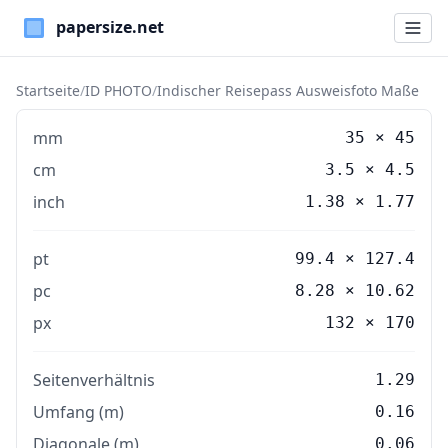
Paper Sizes
Startseite
/
ID PHOTO
/
Indischer Reisepass Ausweisfoto Maße
mm
35
×
45
cm
3.5
×
4.5
inch
1.38
×
1.77
pt
99.4 × 127.4
pc
8.28 × 10.62
px
132 × 170
Seitenverhältnis
1.29
Umfang (m)
0.16
Diagonale (m)
0.06