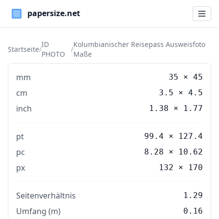
Paper Sizes
ID
Kolumbianischer Reisepass Ausweisfoto
Startseite
/
/
PHOTO
Maße
mm
35
×
45
cm
3.5
×
4.5
inch
1.38
×
1.77
pt
99.4 × 127.4
pc
8.28 × 10.62
px
132 × 170
Seitenverhältnis
1.29
Umfang (m)
0.16