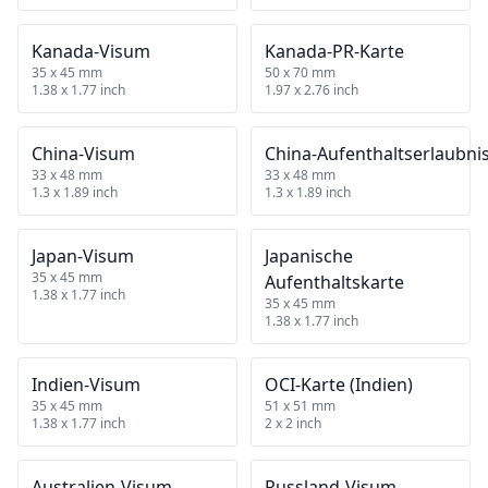
Kanada‑Visum
Kanada‑PR‑Karte
35 x 45 mm
50 x 70 mm
1.38 x 1.77 inch
1.97 x 2.76 inch
China‑Visum
China‑Aufenthaltserlaubni
33 x 48 mm
33 x 48 mm
1.3 x 1.89 inch
1.3 x 1.89 inch
Japan‑Visum
Japanische
35 x 45 mm
Aufenthaltskarte
1.38 x 1.77 inch
35 x 45 mm
1.38 x 1.77 inch
Indien‑Visum
OCI‑Karte (Indien)
35 x 45 mm
51 x 51 mm
1.38 x 1.77 inch
2 x 2 inch
Australien‑Visum
Russland‑Visum