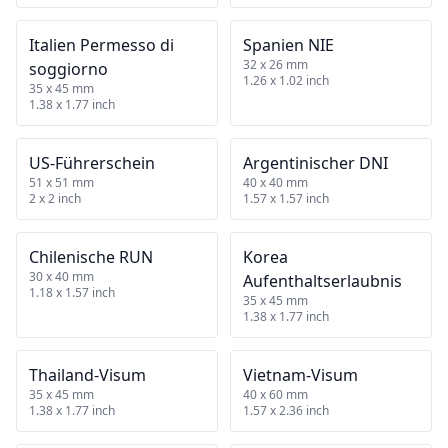
Italien Permesso di
Spanien NIE
32 x 26 mm
soggiorno
1.26 x 1.02 inch
35 x 45 mm
1.38 x 1.77 inch
US‑Führerschein
Argentinischer DNI
51 x 51 mm
40 x 40 mm
2 x 2 inch
1.57 x 1.57 inch
Chilenische RUN
Korea
30 x 40 mm
Aufenthaltserlaubnis
1.18 x 1.57 inch
35 x 45 mm
1.38 x 1.77 inch
Thailand‑Visum
Vietnam‑Visum
35 x 45 mm
40 x 60 mm
1.38 x 1.77 inch
1.57 x 2.36 inch